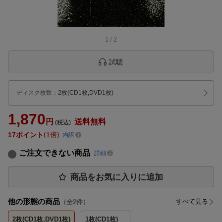
1
/
2
試聴
ディスク枚数
：
2枚(CD1枚,DVD1枚)
1,870
円
送料無料
(税込)
17
ポイント
1倍
内訳
ご注文できない商品
詳細
商品をお気に入りに追加
他の形態の商品
すべて見る
（全
2
件）
2枚(CD1枚,DVD1枚)
1枚(CD1枚)