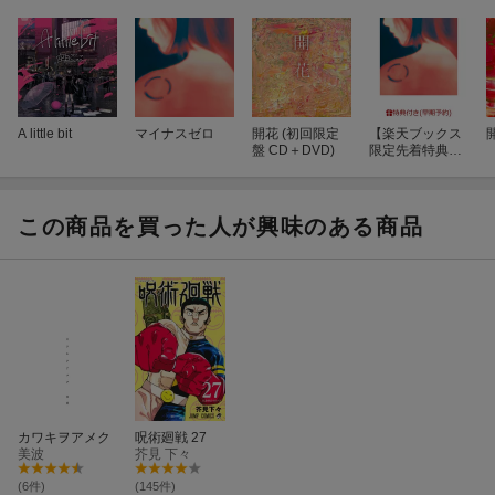
A little bit
マイナスゼロ
開花 (初回限定
【楽天ブックス
盤 CD＋DVD)
限定先着特典
+早期予約特
典】マイナスゼ
ロ(アクリルキー
ホルダー+直筆
この商品を買った人が興味のある商品
サイン入り！セ
ツコのイラスト
アートカード
（ポストカード
サイズ）)
カワキヲアメク
呪術廻戦 27
美波
芥見 下々
(6件)
(145件)