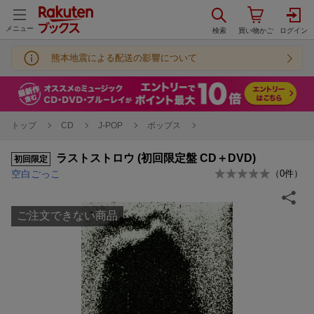
メニュー
熊本地震による配送の影響について
トップ
CD
J-POP
ポップス
ラストストロウ (初回限定盤 CD＋DVD)
初回限定
空白ごっこ
（
0
件）
ご注文できない商品