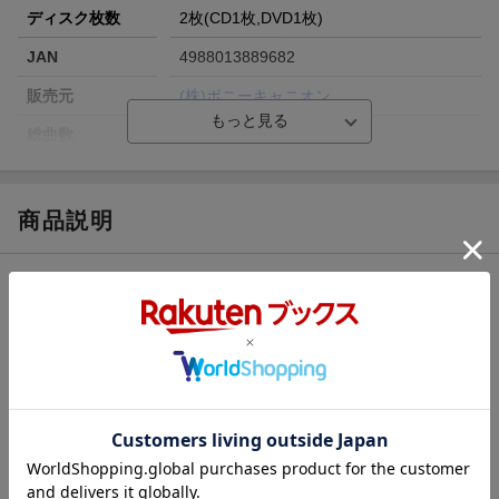
ディスク枚数
2枚(CD1枚,DVD1枚)
JAN
4988013889682
販売元
(株)ポニーキャニオン
総曲数
3／-(シングル)
収録時間
9分04秒／10分00秒
品番
PCCA-6102
商品説明
洋題
LAST STRAW
内容紹介
TVアニメ「プラチナエンド」第2期のエンディングテーマ曲。
今作は、空白ごっこ初のバラード曲。
原作の世界観を盛り込んだ儚く不安定な歌詞とボーカルセツコの
エモーショナルな歌声とサウンドが合わさり
深く考えさせられる楽曲となっている。今作は作詞をボーカルの
セツコ、作曲をkoyori、針原翼が担当。