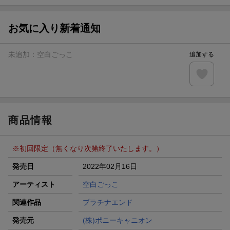
楽天モバイル紹介キャンペーンの拡散で300円OFFクーポン
進呈
お気に入り新着通知
条件達成で楽天限定・宝塚歌劇 宙組貸切公演ペアチケット
が当たる
未追加：
空白ごっこ
追加する
エントリー＆条件達成で『鬼滅の刃』オリジナルきんちゃく
袋が当たる！
【楽天24】日用品の楽天24と楽天ブックス買いまわりでク
ーポン★
商品情報
※初回限定（無くなり次第終了いたします。）
発売日
2022年02月16日
アーティスト
空白ごっこ
関連作品
プラチナエンド
発売元
(株)ポニーキャニオン