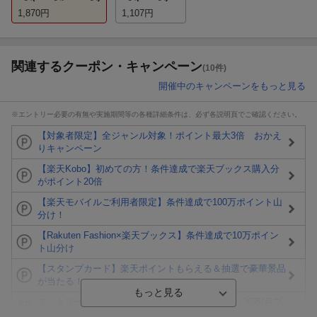
1,870
円
1,107
円
関連するクーポン・キャンペーン
(10件)
開催中のキャンペーンをもっと見る
※エントリー必要の有無や実施期間等の各種詳細条件は、必ず各説明頁でご確認ください。
【対象者限定】全ジャンル対象！ポイント最大3倍 おかえ
りキャンペーン
【楽天Kobo】初めての方！条件達成で楽天ブックス購入分
がポイント20倍
【楽天モバイルご利用者限定】条件達成で100万ポイント山
分け！
【Rakuten Fashion×楽天ブックス】条件達成で10万ポイン
ト山分け
【スタンプカード】楽天ポイントもらえる＆抽選で豪華景品
が当たる！
エントリー＆3,000円以上購入で無料データSIM（3GB/月プ
ラン）が当たる！