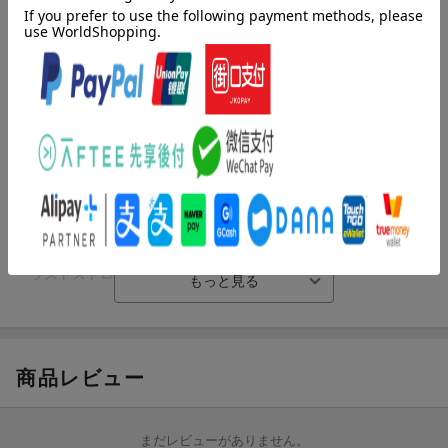
収録曲
曲目タイトル：
[Disc1]
『ラストストロウ』／CD
アーティスト：空白ごっこ
曲目タイトル：
1.
ラストストロウ
[3:50]
2.
カラス
[3:40]
3.
ラストストロウ -TV Size-
[1:33]
[Disc2]
『ラストストロウ制作ドキュメンタリー』／DVD
アーティスト：空白ごっこ
曲目タイトル：
1.ラストストロウ制作ドキュメンタリー[-]
商品レビュー
試聴のしかた
まだレビューがありません。